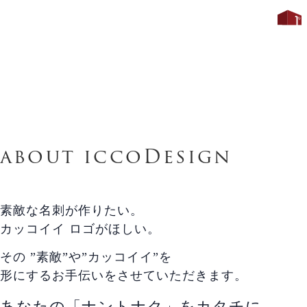
a
b
o
u
t
i
c
c
o
D
e
s
i
g
n
素敵な名刺が作りたい。
カッコイイ ロゴがほしい。
その ”素敵”や”カッコイイ”を
形にするお手伝いをさせていただきます。
あなたの「ナントナク」をカタチに