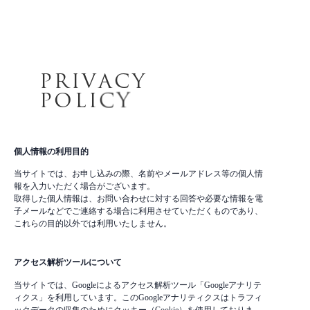
P
R
I
V
A
C
Y
P
O
L
I
C
Y
個人情報の利用目的
当サイトでは、お申し込みの際、名前やメールアドレス等の個人情
報を入力いただく場合がございます。
取得した個人情報は、お問い合わせに対する回答や必要な情報を電
子メールなどでご連絡する場合に利用させていただくものであり、
これらの目的以外では利用いたしません。
アクセス解析ツールについて
当サイトでは、Googleによるアクセス解析ツール「Googleアナリテ
ィクス」を利用しています。このGoogleアナリティクスはトラフィ
ックデータの収集のためにクッキー（Cookie）を使用しておりま