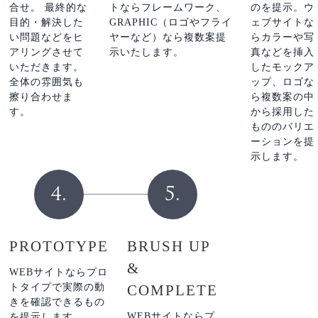
合せ。 最終的な
トならフレームワーク、
のを提示。ウ
目的・解決した
GRAPHIC（ロゴやフライ
ェブサイトな
い問題などをヒ
ヤーなど）なら複数案提
らカラーや写
アリングさせて
示いたします。
真などを挿入
いただきます。
したモックア
全体の雰囲気も
ップ、ロゴな
擦り合わせま
ら複数案の中
す。
から採用した
もののバリエ
ーションを提
示します。
4.
5.
PROTOTYPE
BRUSH UP
&
WEBサイトならプロ
トタイプで実際の動
COMPLETE
きを確認できるもの
WEBサイトならプ
を提示します。