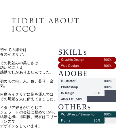
t
i
d
b
i
t
a
b
o
u
t
i
c
c
o
初めての海外は
S
K
I
L
L
s
春のイタリア。
Graphic Design
100%
その街並みの美しさは
Web Design
100%
幼い私にさえ
A
D
O
B
E
感動でしかありませんでした。
初めての街、人、色、香り、空
illustrator
100%
気。
Photoshop
100%
InDesign
80%
何度もイタリアに足を運んでは
その風景を人に伝えてきました。
After Effects
50%
O
T
H
E
R
s
イタリア好きがこうじて
ジェラートの会社に勤めて15年。
WordPress／Elementor
100%
結婚を機に退職後、現在はフリー
Figma
80%
ランスで
デザインをしています。