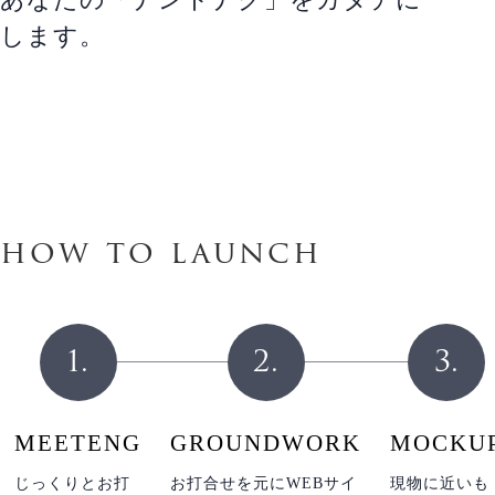
します。
h
o
w
t
o
l
a
u
n
c
h
1.
2.
3.
MEETENG
GROUNDWORK
MOCKU
じっくりとお打
お打合せを元にWEBサイ
現物に近いも